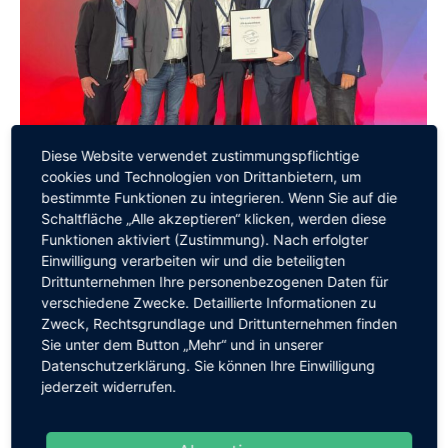
Diese Website verwendet zustimmungspflichtige
cookies und Technologien von Drittanbietern, um
bestimmte Funktionen zu integrieren. Wenn Sie auf die
Schaltfläche „Alle akzeptieren“ klicken, werden diese
Funktionen aktiviert (Zustimmung). Nach erfolgter
Einwilligung verarbeiten wir und die beteiligten
Drittunternehmen Ihre personenbezogenen Daten für
verschiedene Zwecke. Detaillierte Informationen zu
Zweck, Rechtsgrundlage und Drittunternehmen finden
Auszeichnung für das ITF-
Sie unter dem Button „Mehr“ und in unserer
Datenschutzerklärung. Sie können Ihre Einwilligung
Systemhaus – Best Practice Award
jederzeit widerrufen.
im Bereich Nachhaltigkeit
Allgemein
Von
Georg Frischmann
24. Oktober 2024