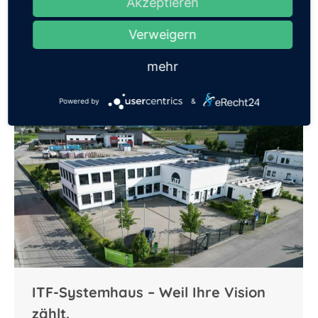
Akzeptieren
Am 23.10.2024 wurde zum vierten Mal der
Verweigern
Best Practice Award der Telecom Handel
in München verliehen…
mehr
Powered by
&
ITF-Systemhaus – Weil Ihre Vision
zählt.