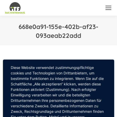
668e0a91-155e-402b-af23-
093aeab22add
Sie befinden sich hier:
Diese Website verwendet zustimmungspflichtige
cookies und Technologien von Drittanbietern, um
bestimmte Funktionen zu integrieren. Wenn Sie auf die
Schaltfläche „Alle akzeptieren“ klicken, werden diese
Funktionen aktiviert (Zustimmung). Nach erfolgter
Einwilligung verarbeiten wir und die beteiligten
Drittunternehmen Ihre personenbezogenen Daten für
verschiedene Zwecke. Detaillierte Informationen zu
Zweck, Rechtsgrundlage und Drittunternehmen finden
Sie unter dem Button „Mehr“ und in unserer