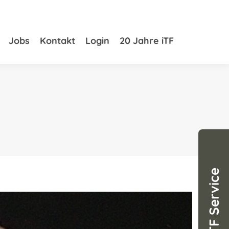
s
Jobs
Jobs
Kontakt
Kontakt
Login
Login
20 Jahre iTF
20 Jahre iTF
ITF Service