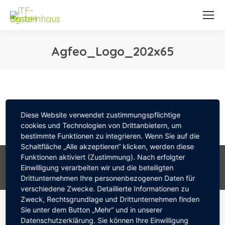
Agfeo_Logo_202x65
Sie befinden sich hier:
Diese Website verwendet zustimmungspflichtige
cookies und Technologien von Drittanbietern, um
bestimmte Funktionen zu integrieren. Wenn Sie auf die
Schaltfläche „Alle akzeptieren“ klicken, werden diese
© 2026 by ITF-Systemhaus GmbH . Design & Programmierung;
Funktionen aktiviert (Zustimmung). Nach erfolgter
Einwilligung verarbeiten wir und die beteiligten
www.mediapool.de
Drittunternehmen Ihre personenbezogenen Daten für
Weitere Links
verschiedene Zwecke. Detaillierte Informationen zu
Zweck, Rechtsgrundlage und Drittunternehmen finden
Sie unter dem Button „Mehr“ und in unserer
Datenschutzerklärung. Sie können Ihre Einwilligung