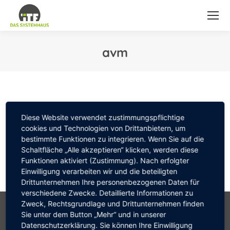
avm
Sie befinden sich hier:
Diese Website verwendet zustimmungspflichtige
cookies und Technologien von Drittanbietern, um
bestimmte Funktionen zu integrieren. Wenn Sie auf die
Schaltfläche „Alle akzeptieren“ klicken, werden diese
Funktionen aktiviert (Zustimmung). Nach erfolgter
Einwilligung verarbeiten wir und die beteiligten
Drittunternehmen Ihre personenbezogenen Daten für
verschiedene Zwecke. Detaillierte Informationen zu
© 2026 by ITF-Systemhaus GmbH . Design & Programmierung;
Zweck, Rechtsgrundlage und Drittunternehmen finden
Sie unter dem Button „Mehr“ und in unserer
www.mediapool.de
Datenschutzerklärung. Sie können Ihre Einwilligung
Weitere Links