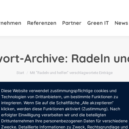
rnehmen
ernehmen
Referenzen
Referenzen
Partner
Partner
Green IT
Green IT
News
New
ort-Archive:
Radeln un
Sie befinden sich hier:
Start
Mit "Radeln und helfen" verschlagwortete Einträge
Diese Website verwendet zustimmungspflichtige cookies und
Technologien von Drittanbietern, um bestimmte Funktionen zu
integrieren. Wenn Sie auf die Schaltfläche „Alle akzeptieren“
klicken, werden diese Funktionen aktiviert (Zustimmung). Nach
erfolgter Einwilligung verarbeiten wir und die beteiligten
Drittunternehmen Ihre personenbezogenen Daten für verschiedene
Zwecke. Detaillierte Informationen zu Zweck, Rechtsgrundlage und