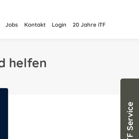
s
Jobs
Jobs
Kontakt
Kontakt
Login
Login
20 Jahre iTF
20 Jahre iTF
d helfen
ITF Service