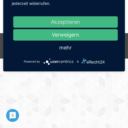
jederzeit widerrufen.
Akzeptieren
Verweigern
© 2026 by ITF-Systemhaus GmbH . Design & Programmierung;
www.mediapool.de
mehr
Weitere Links
Powered by
&