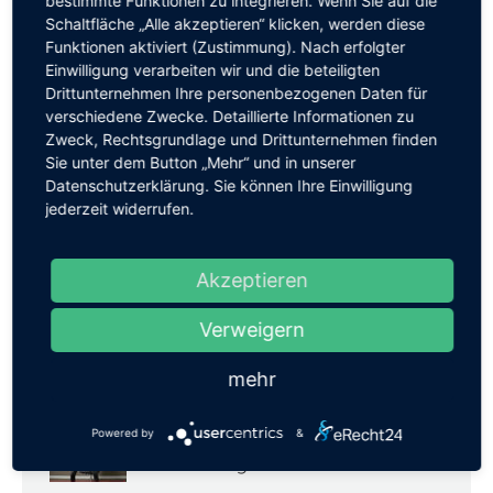
bestimmte Funktionen zu integrieren. Wenn Sie auf die
ITF-Systemhaus sieht Gold
Vorheriger
Schaltfläche „Alle akzeptieren“ klicken, werden diese
Funktionen aktiviert (Zustimmung). Nach erfolgter
Beitrag:
Einwilligung verarbeiten wir und die beteiligten
NÄCHSTES
Drittunternehmen Ihre personenbezogenen Daten für
Sommerfest
Nächster
verschiedene Zwecke. Detaillierte Informationen zu
Zweck, Rechtsgrundlage und Drittunternehmen finden
Beitrag:
Sie unter dem Button „Mehr“ und in unserer
Datenschutzerklärung. Sie können Ihre Einwilligung
jederzeit widerrufen.
Aktuelle News
Akzeptieren
20 Jahre iTF-Systemhaus: Ein
Verweigern
Jubiläumsabend voller
Highlights
mehr
23. Juli 2026
Powered by
&
Ein besonderes
Jubiläumsgeschenk von AGFEO