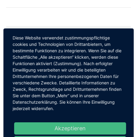
Beitrag:
Aktuelle News
Diese Website verwendet zustimmungspflichtige
cookies und Technologien von Drittanbietern, um
20 Jahre iTF-Systemhaus: Ein
bestimmte Funktionen zu integrieren. Wenn Sie auf die
Jubiläumsabend voller
Schaltfläche „Alle akzeptieren“ klicken, werden diese
Highlights
Funktionen aktiviert (Zustimmung). Nach erfolgter
Einwilligung verarbeiten wir und die beteiligten
23. Juli 2026
Drittunternehmen Ihre personenbezogenen Daten für
verschiedene Zwecke. Detaillierte Informationen zu
Ein besonderes
Zweck, Rechtsgrundlage und Drittunternehmen finden
Jubiläumsgeschenk von AGFEO
Sie unter dem Button „Mehr“ und in unserer
Datenschutzerklärung. Sie können Ihre Einwilligung
22. Juli 2026
jederzeit widerrufen.
Erfolgreiche IT-Tagung 2026 der
Diakonie bei iTF-Systemhaus in
Akzeptieren
Burgkirchen